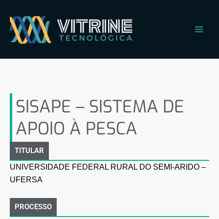
Ir
Main
para
Men
o
conteúdo
SISAPE – SISTEMA DE
APOIO À PESCA
SISAPE – SISTEMA DE
APOIO À PESCA
TITULAR
UNIVERSIDADE FEDERAL RURAL DO SEMI-ARIDO –
UFERSA
PROCESSO