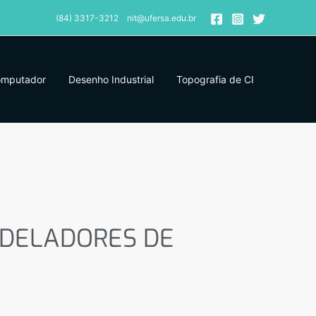
(84) 3317-3212 nit@ufersa.edu.br
omputador
Desenho Industrial
Topografia de CI
ELADORES DE SISTEMA
ODELADORES DE