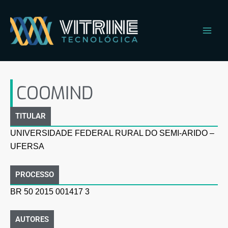
Ir
Main
para
Men
o
conteúdo
COOMIND
COOMIND
TITULAR
UNIVERSIDADE FEDERAL RURAL DO SEMI-ARIDO –
UFERSA
PROCESSO
BR 50 2015 001417 3
AUTORES