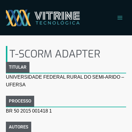
Ir
Main
para
Men
o
conteúdo
T-SCORM ADAPTER
T-SCORM ADAPTER
TITULAR
UNIVERSIDADE FEDERAL RURAL DO SEMI-ARIDO –
UFERSA
PROCESSO
BR 50 2015 001418 1
AUTORES