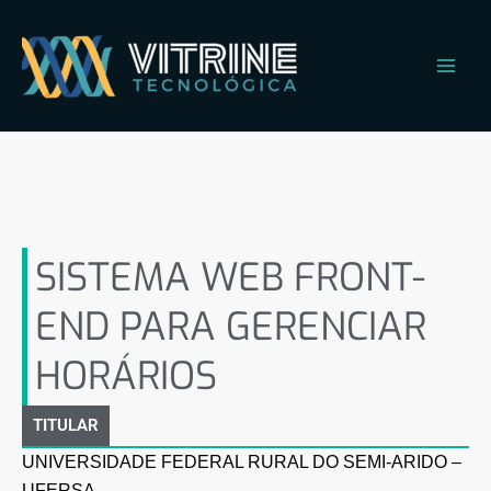
Ir
Main
para
Men
o
conteúdo
SISTEMA WEB FRONT-END
PARA GERENCIAR
HORÁRIOS
SISTEMA WEB FRONT-
END PARA GERENCIAR
HORÁRIOS
TITULAR
UNIVERSIDADE FEDERAL RURAL DO SEMI-ARIDO –
UFERSA