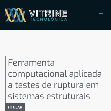
Ir
Main
para
Men
o
conteúdo
Ferramenta computacional
aplicada a testes de ruptura
em sistemas estruturais
Ferramenta
computacional aplicada
a testes de ruptura em
sistemas estruturais
TITULAR