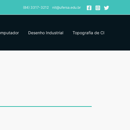
(84) 3317-3212 nit@ufersa.edu.br
omputador
Desenho Industrial
Topografia de CI