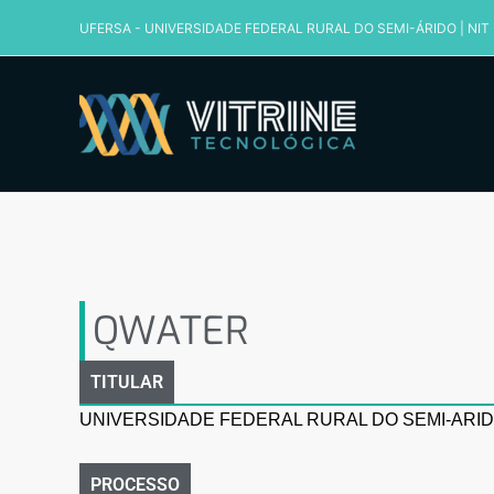
Ir
UFERSA - UNIVERSIDADE FEDERAL RURAL DO SEMI-ÁRIDO
|
NIT
para
o
conteúdo
QWATER
QWATER
TITULAR
UNIVERSIDADE FEDERAL RURAL DO SEMI-ARID
PROCESSO