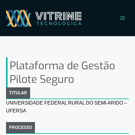
Ir
Main
para
Men
o
conteúdo
Plataforma de Gestão Pilote
Seguro
Plataforma de Gestão
Pilote Seguro
TITULAR
UNIVERSIDADE FEDERAL RURAL DO SEMI-ARIDO –
UFERSA
PROCESSO