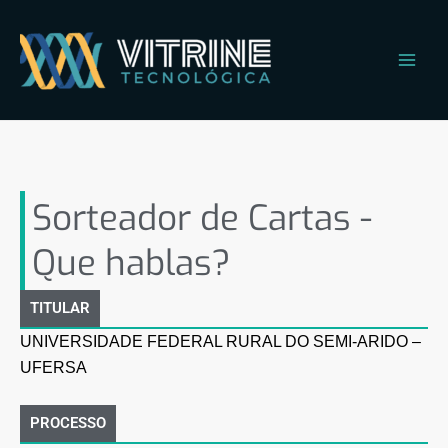
Ir
Main
para
Men
o
conteúdo
Sorteador de Cartas – Que
hablas?
Sorteador de Cartas -
Que hablas?
TITULAR
UNIVERSIDADE FEDERAL RURAL DO SEMI-ARIDO –
UFERSA
PROCESSO