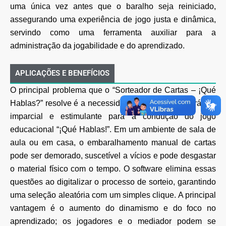
uma única vez antes que
o baralho seja reiniciado,
assegurando uma experiência de jogo justa e dinâmica,
servindo como uma
ferramenta auxiliar para a
administração da jogabilidade e do aprendizado.
APLICAÇÕES E BENEFÍCIOS
O principal problema que o “Sorteador de Cartas – ¡Qué
Hablas?” resolve é a necessidade de um método
prático,
imparcial e estimulante para a condução do jogo
educacional “¡Qué Hablas!”. Em um ambiente
de sala de
aula ou em casa, o embaralhamento manual de cartas
pode ser demorado, suscetível a vícios
e pode desgastar
o material físico com o tempo. O software elimina essas
questões ao digitalizar o
processo de sorteio, garantindo
uma seleção aleatória com um simples clique. A principal
vantagem é o
aumento do dinamismo e do foco no
aprendizado; os jogadores e o mediador podem se