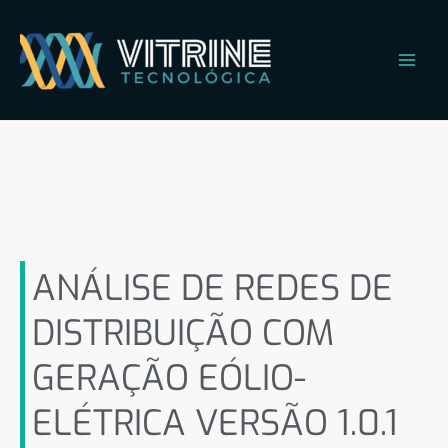
Ir
Main
para
Men
o
conteúdo
ANÁLISE DE REDES DE
DISTRIBUIÇÃO COM
GERAÇÃO EÓLIO-ELÉTRICA
VERSÃO 1.0.1
ANÁLISE DE REDES DE
DISTRIBUIÇÃO COM
GERAÇÃO EÓLIO-
ELÉTRICA VERSÃO 1.0.1