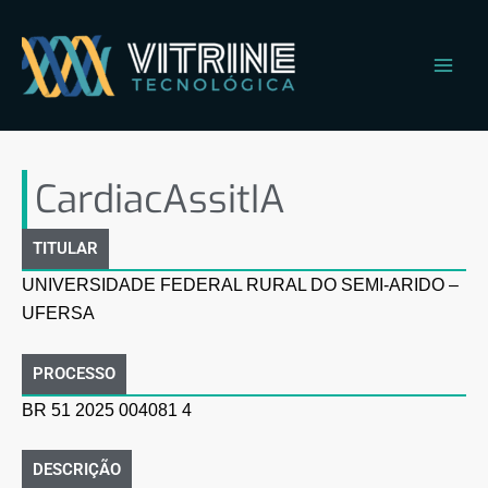
Ir
Main
para
Men
o
conteúdo
CardiacAssitIA
CardiacAssitIA
TITULAR
UNIVERSIDADE FEDERAL RURAL DO SEMI-ARIDO –
UFERSA
PROCESSO
BR 51 2025 004081 4
DESCRIÇÃO