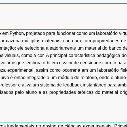
 em Python, projetado para funcionar como um
laboratório vir
 armazena múltiplos materiais, cada um com propriedades de 
ntação: ele seleciona
aleatoriamente um material do banco d
as visuais, como a cor.
A principal característica pedagógica d
volume que, embora orbitem o valor de densidade correto
para
eza experimental, assim como ocorreria em um laboratório físi
quivo é
então integrado a um módulo de relatório, onde o aluno 
professor e ativa um sistema de feedback
instantâneo para amb
sados pelo aluno e as propriedades teóricas do material orig
cos fundamentais no ensino de ciências
experimentais. Prime