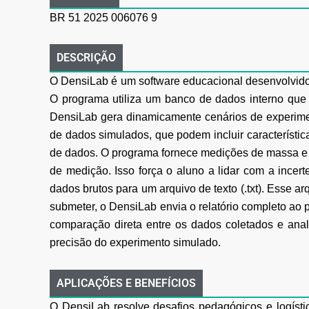
BR 51 2025 006076 9
DESCRIÇÃO
O DensiLab é um software educacional desenvolvido
O programa utiliza um banco de dados
interno que
DensiLab gera dinamicamente cenários de experime
de dados
simulados, que podem incluir característic
de dados. O
programa fornece medições de massa e 
de medição. Isso força o aluno a lidar com a
incert
dados brutos para um arquivo de texto (.txt). Esse ar
submeter, o DensiLab envia o relatório completo ao 
comparação direta entre os
dados coletados e anali
precisão do experimento simulado.
APLICAÇÕES E BENEFÍCIOS
O DensiLab resolve desafios pedagógicos e logísti