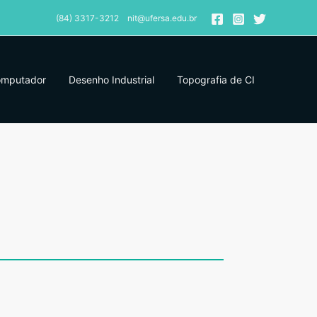
(84) 3317-3212 nit@ufersa.edu.br
omputador
Desenho Industrial
Topografia de CI