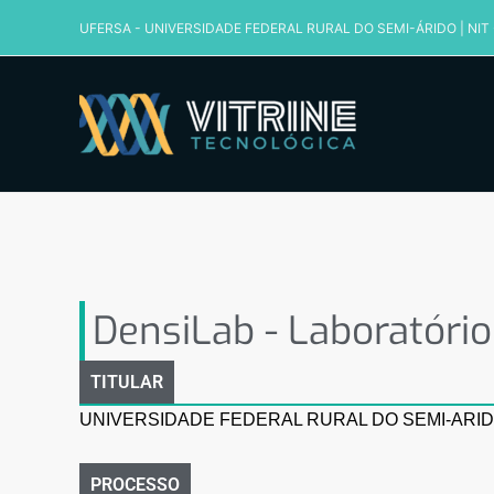
Ir
UFERSA - UNIVERSIDADE FEDERAL RURAL DO SEMI-ÁRIDO
|
NIT
para
o
conteúdo
DensiLab – Laboratório 
DensiLab - Laboratóri
TITULAR
UNIVERSIDADE FEDERAL RURAL DO SEMI-ARID
PROCESSO