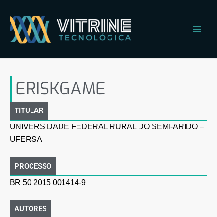
Ir
Main
para
Men
o
conteúdo
ERISKGAME
ERISKGAME
TITULAR
UNIVERSIDADE FEDERAL RURAL DO SEMI-ARIDO –
UFERSA
PROCESSO
BR 50 2015 001414-9
AUTORES