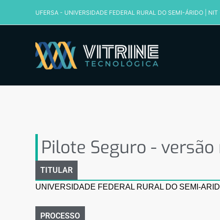
Ir
UFERSA - UNIVERSIDADE FEDERAL RURAL DO SEMI-ÁRIDO
|
NIT
para
o
conteúdo
Pilote Seguro – versão m
Pilote Seguro - versão
TITULAR
UNIVERSIDADE FEDERAL RURAL DO SEMI-ARID
PROCESSO