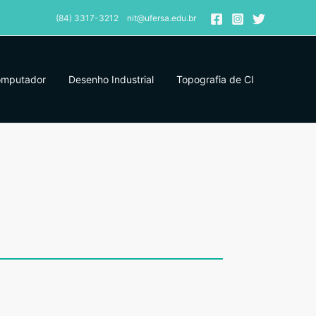
(84) 3317-3212 nit@ufersa.edu.br
omputador
Desenho Industrial
Topografia de CI