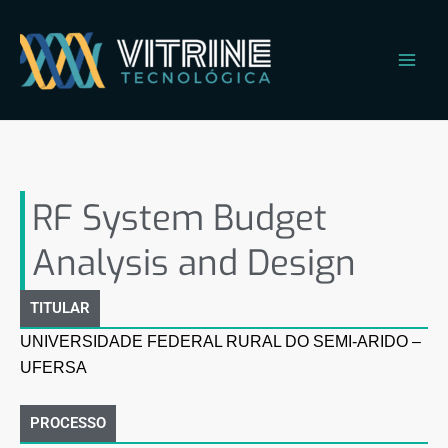
Ir
Main
para
Men
o
conteúdo
RF System Budget Analysis
and Design
RF System Budget
Analysis and Design
TITULAR
UNIVERSIDADE FEDERAL RURAL DO SEMI-ARIDO –
UFERSA
PROCESSO