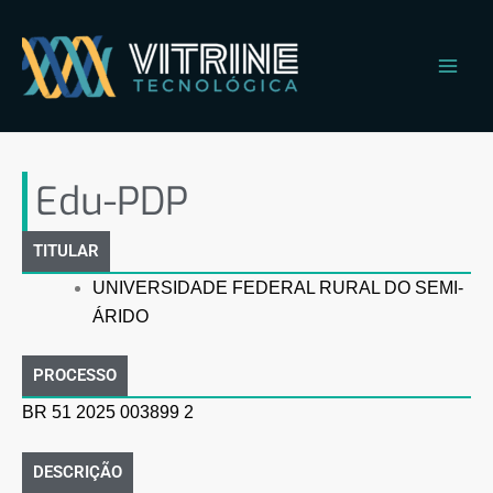
Ir
Main
para
Men
o
conteúdo
Edu-PDP
Edu-PDP
TITULAR
UNIVERSIDADE FEDERAL RURAL DO SEMI-
ÁRIDO
PROCESSO
BR 51 2025 003899 2
DESCRIÇÃO