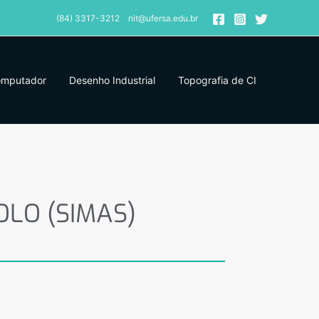
(84) 3317-3212 nit@ufersa.edu.br
omputador
Desenho Industrial
Topografia de CI
LO (SIMAS)
OLO (SIMAS)