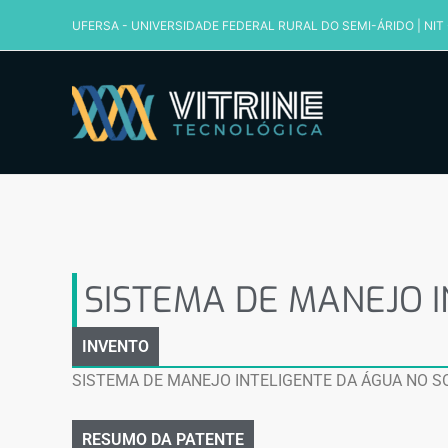
Ir
UFERSA - UNIVERSIDADE FEDERAL RURAL DO SEMI-ÁRIDO
|
NIT
para
o
conteúdo
SISTEMA DE MANEJO I
SISTEMA DE MANEJO I
INVENTO
SISTEMA DE MANEJO INTELIGENTE DA ÁGUA NO SO
RESUMO DA PATENTE