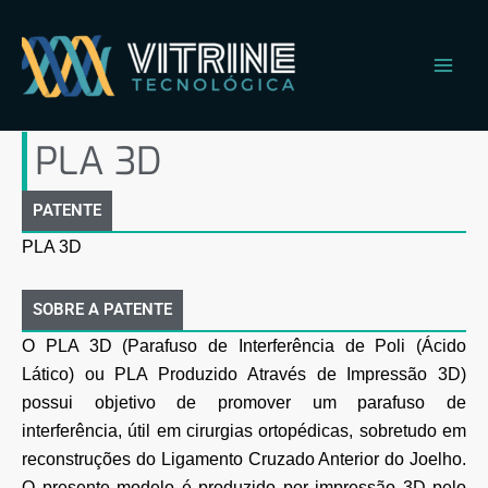
Ir
Main
para
Men
o
conteúdo
PLA 3D
PATENTE
PLA 3D
SOBRE A PATENTE
O PLA 3D (Parafuso de Interferência de Poli (Ácido
Lático) ou PLA Produzido Através de Impressão 3D)
possui objetivo de promover um parafuso de
interferência, útil em cirurgias ortopédicas, sobretudo em
reconstruções do Ligamento Cruzado Anterior do Joelho.
O presente modelo é produzido por impressão 3D pelo