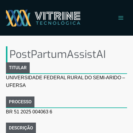
Ir
Main
para
Men
o
conteúdo
PostPartumAssistAI
PostPartumAssistAI
TITULAR
UNIVERSIDADE FEDERAL RURAL DO SEMI-ARIDO –
UFERSA
PROCESSO
BR 51 2025 004063 6
DESCRIÇÃO