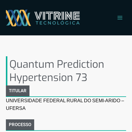
Ir
Main
para
Men
o
conteúdo
Quantum Prediction
Hypertension 73
Quantum Prediction
Hypertension 73
TITULAR
UNIVERSIDADE FEDERAL RURAL DO SEMI-ARIDO –
UFERSA
PROCESSO