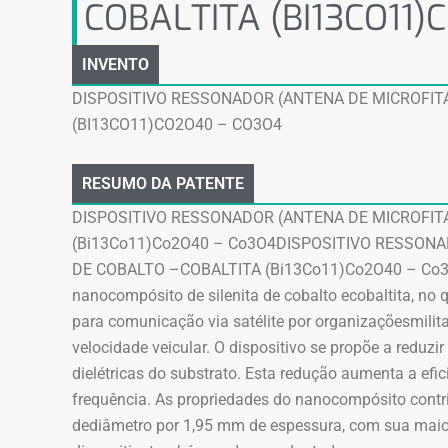
COBALTITA (BI13CO11)
INVENTO
DISPOSITIVO RESSONADOR (ANTENA DE MICROFIT
(BI13CO11)CO2O40 – CO3O4
RESUMO DA PATENTE
DISPOSITIVO RESSONADOR (ANTENA DE MICROFI
(Bi13Co11)Co2O40 – Co3O4DISPOSITIVO RESSON
DE COBALTO –COBALTITA (Bi13Co11)Co2O40 – Co3O4 é
nanocompósito de silenita de cobalto ecobaltita, no 
para comunicação via satélite por organizaçõesmilita
velocidade veicular. O dispositivo se propõe a reduzi
dielétricas do substrato. Esta redução aumenta a efi
frequência. As propriedades do nanocompósito contri
dediâmetro por 1,95 mm de espessura, com sua maio