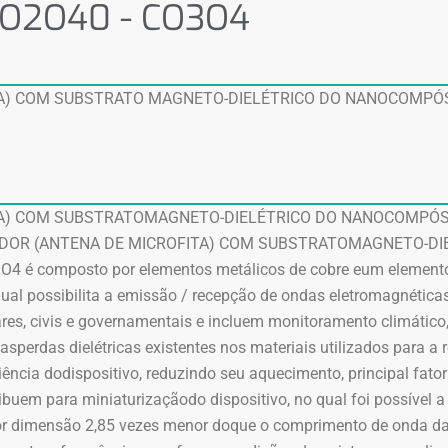
CO2O40 - CO3O4
A) COM SUBSTRATO MAGNETO-DIELÉTRICO DO NANOCOMPÓSI
TA) COM SUBSTRATOMAGNETO-DIELÉTRICO DO NANOCOMPÓSI
ADOR (ANTENA DE MICROFITA) COM SUBSTRATOMAGNETO-DI
 composto por elementos metálicos de cobre eum elemento c
qual possibilita a emissão / recepção de ondas eletromagnética
res, civis e governamentais e incluem monitoramento climático, 
r asperdas dielétricas existentes nos materiais utilizados para a
ciência dodispositivo, reduzindo seu aquecimento, principal fato
buem para miniaturizaçãodo dispositivo, no qual foi possível 
r dimensão 2,85 vezes menor doque o comprimento de onda da 