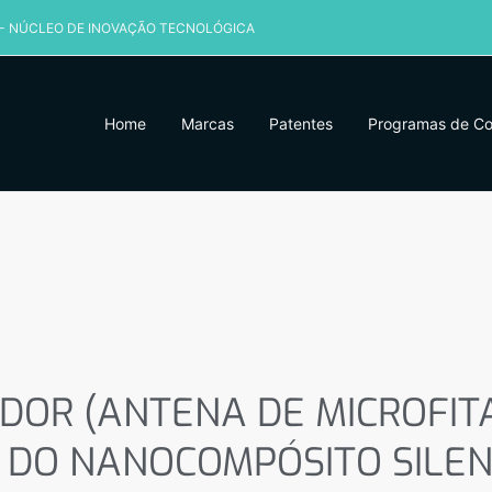
 - NÚCLEO DE INOVAÇÃO TECNOLÓGICA
Home
Marcas
Patentes
Programas de C
DOR (ANTENA DE MICROFIT
DO NANOCOMPÓSITO SILENI
)CO2O40 – CO3O4
ADOR (ANTENA DE MICROFIT
 DO NANOCOMPÓSITO SILENI