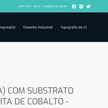
(84) 3317-3212 nit@ufersa.edu.br
omputador
Desenho Industrial
Topografia de CI
A) COM SUBSTRATO
TA DE COBALTO –
A) COM SUBSTRATO
TA DE COBALTO -