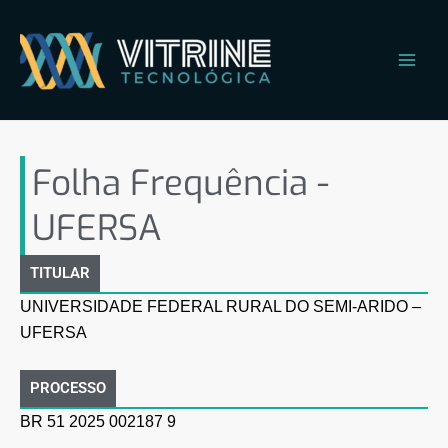
Ir
Main
para
Men
o
conteúdo
Folha Frequência – UFERSA
Folha Frequência -
UFERSA
TITULAR
UNIVERSIDADE FEDERAL RURAL DO SEMI-ARIDO –
UFERSA
PROCESSO
BR 51 2025 002187 9