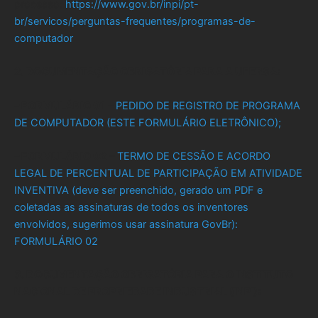
processo:
https://www.gov.br/inpi/pt-
br/servicos/perguntas-frequentes/programas-de-
computador
2. DOCUMENTAÇÃO OBRIGATÓRIA PARA A UFERSA:
– FORMULÁRIO 01
–
PEDIDO DE REGISTRO DE PROGRAMA
DE COMPUTADOR (ESTE FORMULÁRIO ELETRÔNICO);
– FORMULÁRIO 02
–
TERMO DE CESSÃO E ACORDO
LEGAL DE PERCENTUAL DE PARTICIPAÇÃO EM ATIVIDADE
INVENTIVA (deve ser preenchido, gerado um PDF e
coletadas as assinaturas de todos os inventores
envolvidos, sugerimos usar assinatura GovBr):
FORMULÁRIO 02
3. DOCUMENTAÇÃO OBRIGATÓRIA PARA O INSTITUTO
NACIONAL DE PROPRIEDADE INDUSTRIAL (INPI):