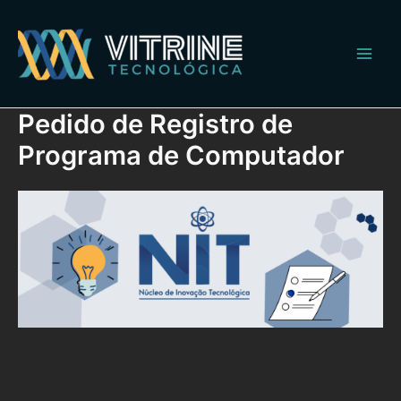
Ir
Main
para
Men
o
conteúdo
Pedido de Registro de
Programa de Computador
Atenção, Inventor!