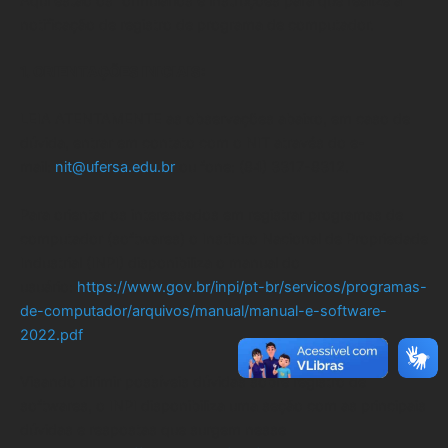
Aqui estão os formulários e instruções para que realize a
notificação de registro de programa de computador.
1. ORIENTAÇÕES INICIAIS:
LEIA ATENTAMENTE as observações abaixo, em caso de
dúvida, entrar em contato com o NIT através do e-
mail:
nit@ufersa.edu.br
ou fone: (84) 3317-8312.
Para orientar os interessados em registrar programas de
computador (softwares) o Instituto Nacional de Propriedade
Industrial (INPI) disponibiliza o manual do
usuário:
https://www.gov.br/inpi/pt-br/servicos/programas-
de-computador/arquivos/manual/manual-e-software-
2022.pdf
Visando dirimir possíveis dúvidas sobre registro de
softwares, o INPI disponibiliza uma seção com as principais
dúvidas e respostas que surgem nesse