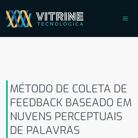
Ir
Main
para
Men
o
conteúdo
MÉTODO DE COLETA DE
FEEDBACK BASEADO EM
NUVENS PERCEPTUAIS DE
PALAVRAS
MÉTODO DE COLETA DE
FEEDBACK BASEADO EM
NUVENS PERCEPTUAIS
DE PALAVRAS